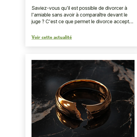
?
Saviez-vous qu'il est possible de divorcer à
l'amiable sans avoir à comparaître devant le
juge ? C'est ce que permet le divorce accepté
par requête conjointe. Les époux souhaitant
divorcer de ...
Voir cette actualité