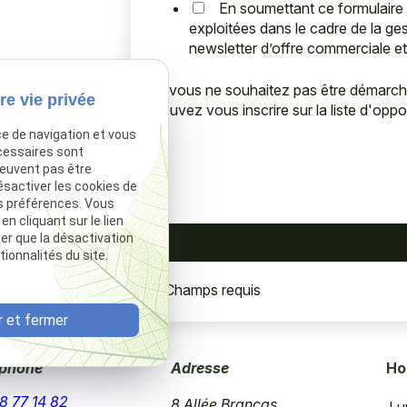
En soumettant ce formulaire 
exploitées dans le cadre de la ges
newsletter d’offre commerciale et
Si vous ne souhaitez pas être démarc
re vie privée
pouvez vous inscrire sur la liste d'op
ce de navigation et vous
cessaires sont
peuvent pas être
ésactiver les cookies de
s préférences. Vous
 cliquant sur le lien
ter que la désactivation
ionnalités du site.
*
Champs requis
 et fermer
éphone
Adresse
Ho
8 77 14 82
8 Allée Brancas