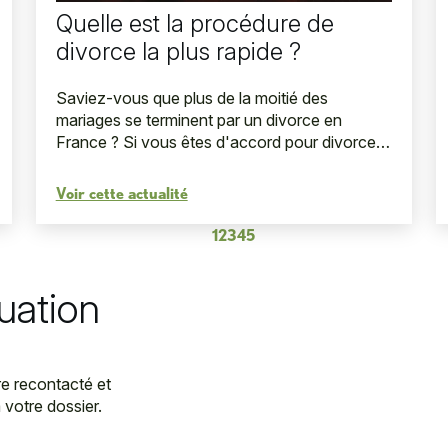
Quelle est la procédure de
divorce la plus rapide ?
Saviez-vous que plus de la moitié des
mariages se terminent par un divorce en
France ? Si vous êtes d'accord pour divorcer
et avez trouvé un accord sur les
conséquences de cette séparation, vous ...
Voir cette actualité
1
2
3
4
5
tuation
re recontacté et
votre dossier.