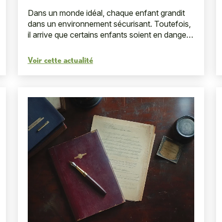
Dans un monde idéal, chaque enfant grandit
dans un environnement sécurisant. Toutefois,
il arrive que certains enfants soient en danger
chez eux, que ce soit par des violences
physiques, morales, ...
Voir cette actualité