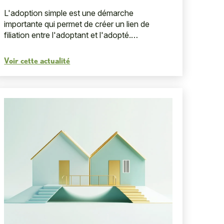
L'adoption simple est une démarche
importante qui permet de créer un lien de
filiation entre l'adoptant et l'adopté.
Cependant, il existe certaines conditions et
restrictions à respecter pour que ...
Voir cette actualité